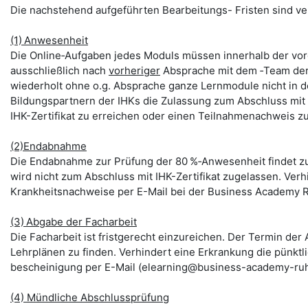
Die nachstehend aufgeführten Bearbeitungs- Fristen sind verb
(1)
Anwesenheit
Die Online‑Aufgaben jedes Moduls müssen innerhalb der vo
ausschließlich nach
vorheriger
Absprache mit dem ‑Team der 
wiederholt ohne o.g. Absprache ganze Lernmodule nicht in d
Bildungspartnern der IHKs die Zulassung zum Abschluss mit IH
IHK-Zertifikat zu erreichen oder einen Teilnahmenachweis z
(2)Endabnahme
Die Endabnahme zur Prüfung der 80 %‑Anwesenheit findet zu d
wird nicht zum Abschluss mit IHK-Zertifikat zugelassen. Ve
Krankheitsnachweise per E-Mail bei der Business Academy R
(3)
Abgabe der Facharbeit
Die Facharbeit ist fristgerecht einzureichen. Der Termin de
Lehrplänen zu finden. Verhindert eine Erkrankung die pünkt
bescheinigung per E-Mail (elearning@business-academy-ruh
(4) Mündliche Abschlussprüfung