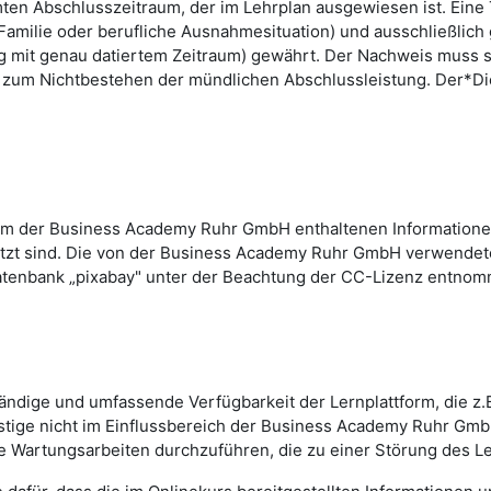
amten Abschlusszeitraum, der im Lehrplan ausgewiesen ist. Ein
er Familie oder berufliche Ausnahmesituation) und ausschließli
ung mit genau datiertem Zeitraum) gewährt. Der Nachweis muss
t zum Nichtbestehen der mündlichen Abschlussleistung. Der*Di
orm der Business Academy Ruhr GmbH enthaltenen Informationen,
zt sind. Die von der Business Academy Ruhr GmbH verwendeten F
 Datenbank „pixabay" unter der Beachtung der CC-Lizenz entno
ndige und umfassende Verfügbarkeit der Lernplattform, die z.B
tige nicht im Einflussbereich der Business Academy Ruhr Gmb
he Wartungsarbeiten durchzuführen, die zu einer Störung des