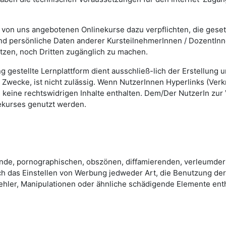
er von uns angebotenen Onlinekurse dazu verpflichten, die ge
nd persönliche Daten anderer KursteilnehmerInnen / DozentInn
en, noch Dritten zugänglich zu machen.
gestellte Lernplattform dient ausschließ-lich der Erstellung
e Zwecke, ist nicht zulässig. Wenn NutzerInnen Hyperlinks (Ver
 keine rechtswidrigen Inhalte enthalten. Dem/Der NutzerIn zur 
ekurses genutzt werden.
nde, pornographischen, obszönen, diffamierenden, verleumder
 Auch das Einstellen von Werbung jedweder Art, die Benutzung d
ehler, Manipulationen oder ähnliche schädigende Elemente entha