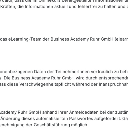
r, dass die im Onlinekurs bereitgestellten Informationen und In
ften, die Informationen aktuell und fehlerfrei zu halten und 
en das eLearning-Team der Business Academy Ruhr GmbH (elea
sonenbezogenen Daten der TeilnehmerInnen vertraulich zu beha
ndnis. Die Business Academy Ruhr GmbH wird durch entspreche
, dass diese Verschwiegenheitspflicht während der Inanspruchn
s Academy Ruhr GmbH anhand Ihrer Anmeldedaten bei der zustän
r Änderung dieses automatisierten Passwortes aufgefordert. 
enehmigung der Geschäftsführung möglich.