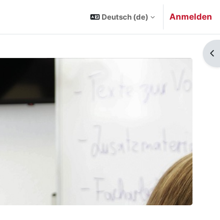
Anmelden
Deutsch ‎(de)‎
Bl