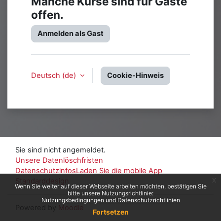
Manche Kurse sind für Gäste
offen.
Anmelden als Gast
Deutsch ‎(de)‎
Cookie-Hinweis
Sie sind nicht angemeldet.
Unsere Datenlöschfristen
Datenschutzinfos
Laden Sie die mobile App
x
Standarddesign
Wenn Sie weiter auf dieser Webseite arbeiten möchten, bestätigen Sie
bitte unsere Nutzungsrichtlinie:
Nutzungsbedingungen und Datenschutzrichtlinien
Powered by
Moodle
Fortsetzen