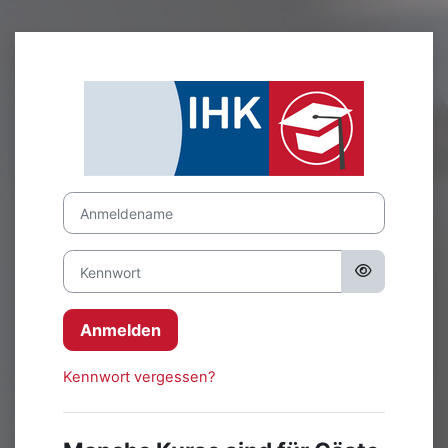
Zum Hauptinhalt
Anmelden bei '
Anmeldename
Kennwort
Anmelden
Kennwort vergessen?